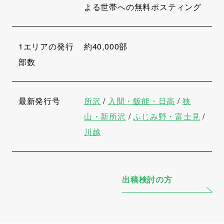
よる世帯への無料ポスティング
1エリアの発行
約40,000部
部数
最新発行号
所沢
/
入間・飯能・日高
/
狭
山・新所沢
/
ふじみ野・富士見
/
川越
出稿検討の方