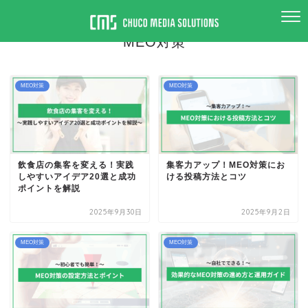
― CATEGORY ―
MEO対策
MEO対策
MEO対策
飲食店の集客を変える！実践
集客力アップ！MEO対策にお
しやすいアイデア20選と成功
ける投稿方法とコツ
ポイントを解説
2025年9月30日
2025年9月2日
MEO対策
MEO対策
電話でお問い合わせ