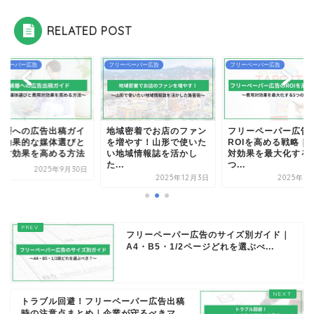
RELATED POST
ーペーパー広告
フリーペーパー広告
フリーペーパー広告
域密着でお店のファン
フリーペーパー広告の
主婦層への広告出稿
増やす！山形で使いた
ROIを高める戦略｜費用
ド｜効果的な媒体選
地域情報誌を活かし
対効果を最大化する5
費用対効果を高める
.
つ...
2025年9
2025年12月3日
2025年7月31日
フリーペーパー広告のサイズ別ガイド｜
A4・B5・1/2ページどれを選ぶべ...
トラブル回避！フリーペーパー広告出稿
時の注意点まとめ｜企業が守るべきマ