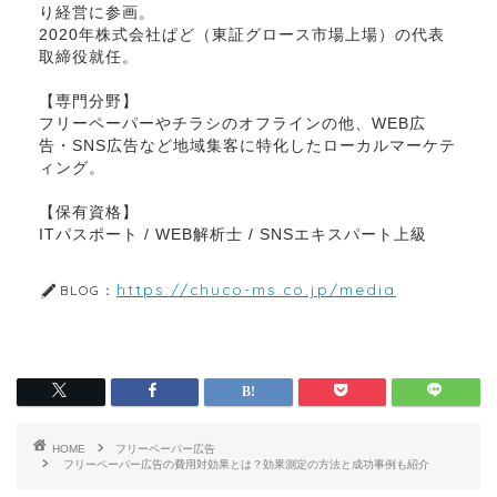
り経営に参画。

2020年株式会社ぱど（東証グロース市場上場）の代表
取締役就任。

【専門分野】

フリーペーパーやチラシのオフラインの他、WEB広
告・SNS広告など地域集客に特化したローカルマーケテ
ィング。

【保有資格】

ITパスポート / WEB解析士 / SNSエキスパート上級
https://chuco-ms.co.jp/media
BLOG：
HOME
フリーペーパー広告
フリーペーパー広告の費用対効果とは？効果測定の方法と成功事例も紹介