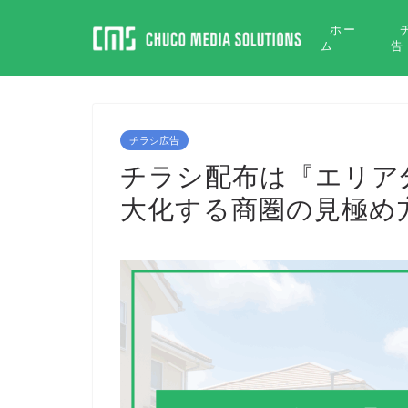
ホー
ム
告
チラシ広告
チラシ配布は『エリア
大化する商圏の見極め