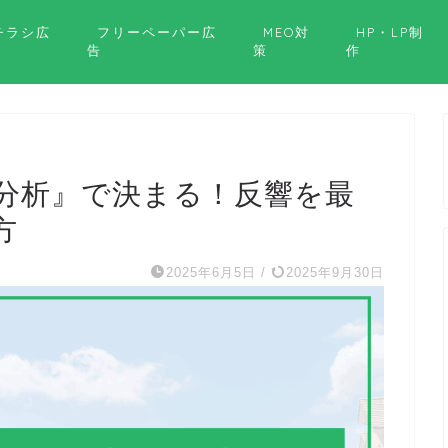
チラシ広
フリーペーパー広
MEO対
HP・LP制
告
策
作
分析』で決まる！反響を最
方
2025年6月5日
/
2025年9月30日